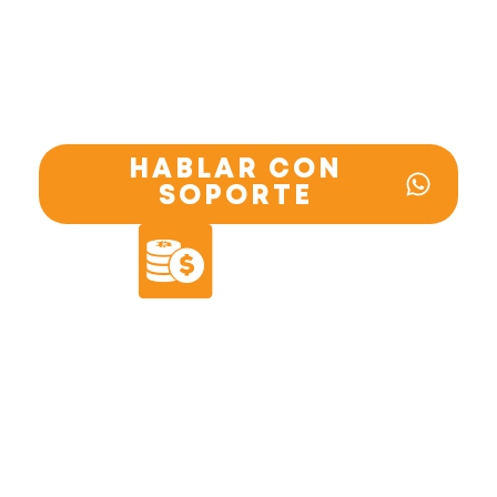
será enviado por el grupo de
WhatsApp
. Además podrás participar en
sorteos de
+1600 dólares
.
Si no logras acceder al grupo, escríbele a
nuestro equipo de soporte
👇
HABLAR CON
SOPORTE