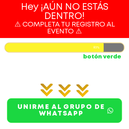
Hey ¡AÚN NO ESTÁS
DENTRO!
⚠️ COMPLETA TU REGISTRO AL
EVENTO ⚠️
83%
Presiona ahora mismo el
botón verde
para
COMPLETAR TU REGISTRO Y UNIRTE
AL GRUPO DEL EVENTO
donde recibirás
acceso a las clases 👇
UNIRME AL GRUPO DE
WHATSAPP
El link de acceso a las clases,
únicamente