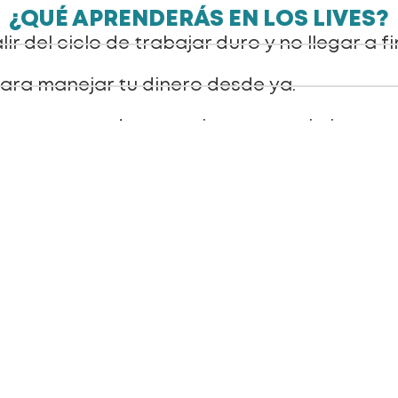
¿QUÉ APRENDERÁS EN LOS LIVES?
ir del ciclo de trabajar duro y no llegar a f
ara manejar tu dinero desde ya.
eguros para dar tus primeros movimientos 
nes.
n los latinos que logran libertad financie
o.
licado de forma simple, sin importar tu ex
 o tecnología.
J Manta ya ha capacita
que transformen su vida