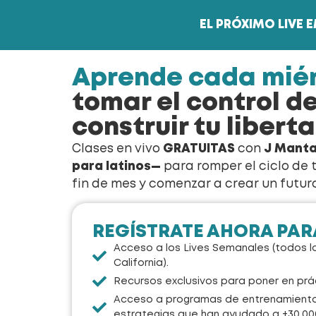
EL PRÓXIMO LIVE 
Aprende cada mié
tomar el control de
construir tu libert
Clases en vivo
GRATUITAS
con
J Mant
para latinos—
para romper el ciclo de t
fin de mes y comenzar a crear un futuro
REGÍSTRATE AHORA PAR
Acceso a los Lives Semanales (todos lo
California).
Recursos exclusivos para poner en prác
Acceso a programas de entrenamiento 
estrategias que han ayudado a +30,000