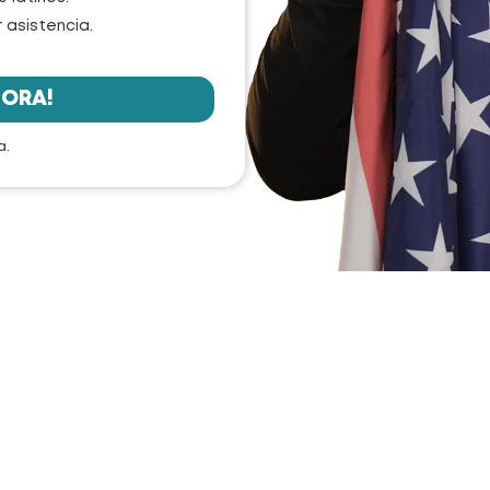
 asistencia.
HORA!
a.