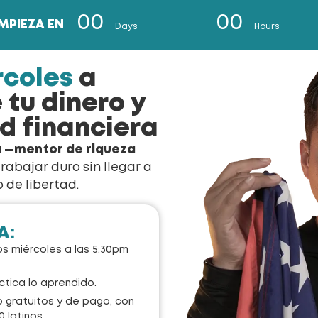
00
00
EMPIEZA EN
Days
Hours
rcoles
a
 tu dinero y
ad financiera
a
—mentor de riqueza
rabajar duro sin llegar a
 de libertad.
A:
s miércoles a las 5:30pm
tica lo aprendido.
gratuitos y de pago, con
 latinos.