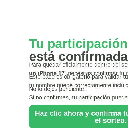
Tu participación
está confirmada
Para quedar oficialmente dentro del s
un iPhone 17
, necesitas confirmar tu p
Este paso es obligatorio para validar t
tu nombre quede correctamente incluid
No lo dejes pendiente.
Si no confirmas, tu participación pued
Haz clic ahora y confirma t
el sorteo.