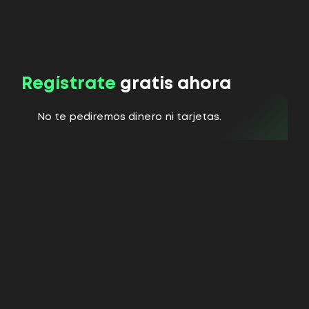
Regístrate
gratis ahora
No te pediremos dinero ni tarjetas.
Solo tu nombre y que ingreses a la
comunidad de WhatsApp donde
compartiremos toda la información y las
clases.
Empieza hoy. No mañana.
Porque
la libertad no se busca… se
aprende.
Quiero mi acceso gratuito